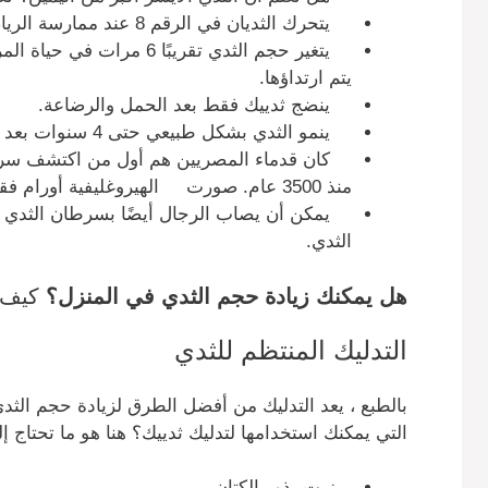
يتحرك الثديان في الرقم 8 عند ممارسة الرياضة.
يتغير حجم الثدي تقريبًا 6 
يتم ارتداؤها.
ينضج ثدييك فقط بعد الحمل والرضاعة.
ينمو الثدي بشكل طبيعي حتى 4 سنوات بعد الدورة الشهرية الأولى للمرأة.
كان قدماء المصريين هم أول من اكتشف سرطان
منذ 3500 عام. صورت الهيروغليفية أورام فقاعية على الثدي لا يمكن شفاؤها.
يمكن أن يصاب الرجال أيضًا بسرطان الثدي ن
الثدي.
هل يمكنك زيادة حجم الثدي في المنزل؟
كيف
التدليك المنتظم للثدي
بالطبع ، يعد التدليك من أفضل الطرق لزيادة حجم الثد
التي يمكنك استخدامها لتدليك ثدييك؟ هنا هو ما تحتاج إ
زيت بذور الكتان