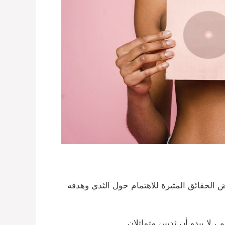
ض الحقائق المثيرة للاهتمام حول الثدي وهدفه
 لا يبدو أن ثديين متماثلان.