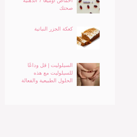
أحماض أوميغا 7 الدهنية
صحتك
كعكة الجزر النباتية
السيلوليت | قل وداعًا
للسيلوليت مع هذه
الحلول الطبيعية والفعالة