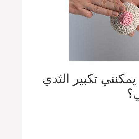
يمكنني تكبير الثدي
؟