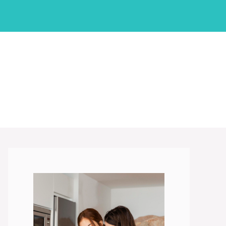
نتقل
لى
لمحتوى