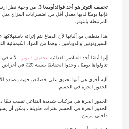
تخفيف التوتر هو أحد فوائدأوميغا 3.
من وجهة نظر ارتباط
فإنها يوميًا لديها معدل أقل من اضطرابات المزاج مثل 
المرتبطة بالتوتر.
هذا منطقي مع آلياتها لأن الدماغ يتم إثرائه باستهلاكها
السيروتونين والدوبامين ، وهما من المواد الكيميائية الت
إ
نها أيضًا أحد العناصر الغذائية
لتخفيف التوتر
تناولواها يوميًا ، وجدوا انخفاضًا بنسبة 20٪ في أعراض التوتر مقارنة بمجموعة الدواء الوهمي.
آلية أخرى هي أنها تحتوي على خصائص قوية مضادة للأ
الجذور الحرة في الجسم.
الجذور الحرة هي مركبات شديدة التفاعل تسبب تلفًا داخل
الجذور الحرة في الجسم لفترات طويلة ، يمكن أن يس
داخلي مزمن.