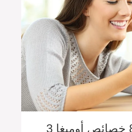
فوائد أوميغا 3 إكتشف 8 خصائص أوميغا 3