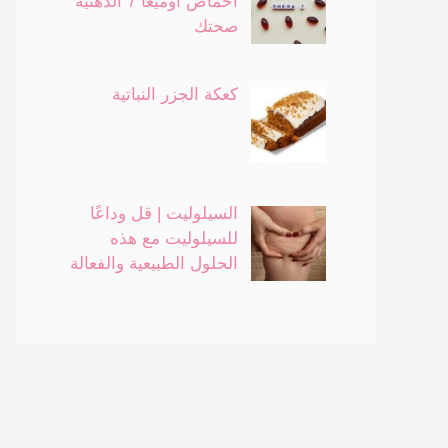
أحماض أوميغا 7 الدهنية
صحتك
كعكة الجزر النباتية
السيلوليت | قل وداعًا
للسيلوليت مع هذه
الحلول الطبيعية والفعالة