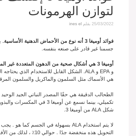
لتوازن الهرمونات
25/03/2022
بقلم
ines el
فوائد أوميغا 3
أنه نوع من الأحماض الدهنية الأساسية.
ي
جسمنا غير قادر على صنعه بنفسه.
أوميغا 3 هي أشكال صحية من الدهون المتعددة غير المشبعة
هي الأسماك مثل السلمون والماكريل والسلمون المرق
تكميلي، بينما نسمع عن أوميغا 3 
شكل ALA من أوميغا 3.
التحويل هذه منخفضة جدًا . حوالي 10٪ ، لذلك من الأفضل تناول أوميغا 3 في شكل DHA و EPA.