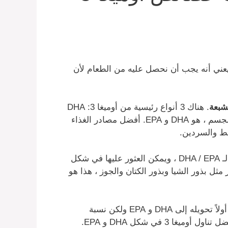
عني أنه يجب أن نحصل عليه من الطعام لأن
. هناك 3 أنواع رئيسية من أوميغا 3: DHA
و EPA و ALA. الشكل القابل للاستخدام الذي يحتاجه الجسم ، هو DHA و EPA. أفضل مصادر الغذاء
ط والسردين.
الطحالب الدقيقة هي حقًا المصدر النباتي الجيد الوحيد لـ DHA / EPA ، ويمكن العثور عليها في شكل
في المكسرات والبذور مثل بذور الشيا وبذور الكتان والجوز ، هذا هو
لا يتم استخدام ALA بسهولة في الجسم كما هو . يجب أولاً تحويله إلى DHA و EPA ولكن نسبة