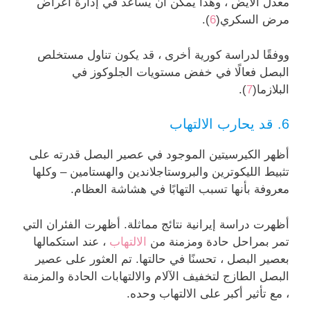
معدل الأيض ، وهذا يمكن أن يساعد في إدارة أعراض
مرض السكري(
6
).
ووفقًا لدراسة كورية أخرى ، قد يكون تناول مستخلص
البصل فعالًا في خفض مستويات الجلوكوز في
البلازما(
7
).
6. قد يحارب الالتهاب
أظهر الكيرسيتين الموجود في عصير البصل قدرته على
تثبيط الليكوترين والبروستاجلاندين والهستامين – وكلها
معروفة بأنها تسبب التهابًا في هشاشة العظام.
أظهرت دراسة إيرانية نتائج مماثلة. أظهرت الفئران التي
تمر بمراحل حادة ومزمنة من
الالتهاب
، عند استكمالها
بعصير البصل ، تحسنًا في حالتها. تم العثور على عصير
البصل الطازج لتخفيف الآلام والالتهابات الحادة والمزمنة
، مع تأثير أكبر على الالتهاب وحده.