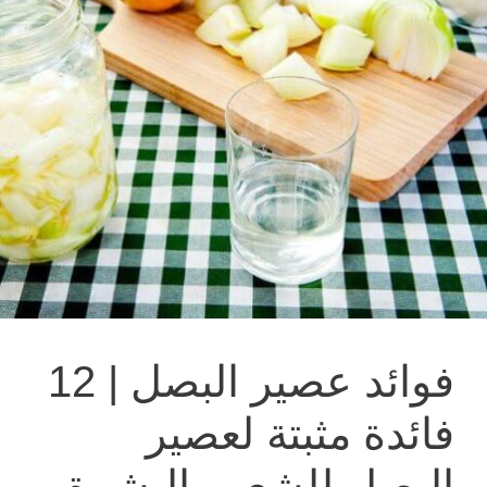
فوائد عصير البصل | 12
فائدة مثبتة لعصير
البصل للشعر والبشرة