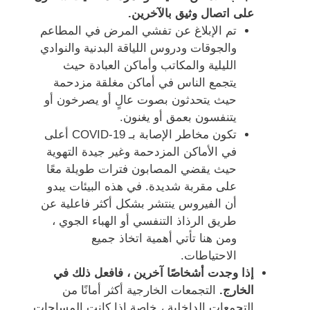
على اتصال وثيق بالآخرين.
تم الإبلاغ عن تفشي المرض في المطاعم
والجوقات ودروس اللياقة البدنية والنوادي
الليلية والمكاتب وأماكن العبادة حيث
يتجمع الناس في أماكن مغلقة مزدحمة
حيث يتحدثون بصوت عالٍ أو يصرخون أو
يتنفسون بعمق أو يغنون.
تكون مخاطر الإصابة بـ COVID-19 أعلى
في الأماكن المزدحمة وغير جيدة التهوية
حيث يقضي المصابون فترات طويلة معًا
على مقربة شديدة. في هذه البيئات يبدو
أن الفيروس ينتشر بشكل أكثر فاعلية عن
طريق الرذاذ التنفسي أو الهباء الجوي ،
ومن هنا تأتي أهمية اتخاذ جميع
الاحتياطات.
إذا وجدت أشخاصًا آخرين ، فافعل ذلك في
الخارج.
التجمعات الخارجية أكثر أمانًا من
التجمعات الداخلية ، خاصة إذا كانت المساحات