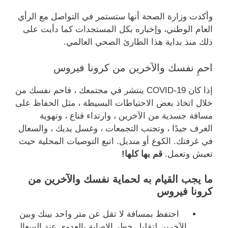
وأكدت وزارة الصحة أنها ستستمر في التواصل مع الرأي
العام الوطني، وإخباره بكل المستجدات كما دأبت على
ذلك منذ بداية هذا الطارئ الصحي العالمي.
احمِ نفسك والآخرين من كرونا فيروس
إذا كان COVID-19 ينتشر في مجتمعك ، فاحم نفسك من
خلال اتخاذ بعض الاحتياطات البسيطة ، مثل الحفاظ على
مسافة جسدية من الآخرين ، وارتداء قناع ، وتهوية
الغرف جيدًا ، وتجنب التجمعات ، وغسل يديك ، والسعال
في غرفتك. الكوع أو منديل. اتبع التوصيات المحلية حيث
تعيش وتعمل.
قم بها كلها!
ما يجب القيام به لحماية نفسك والآخرين من
كرونا فيروس
احتفظ بمسافة لا تقل عن متر واحد بينك وبين
الآخرين لتقليل خطر الإصابة بالعدوى عند السعال