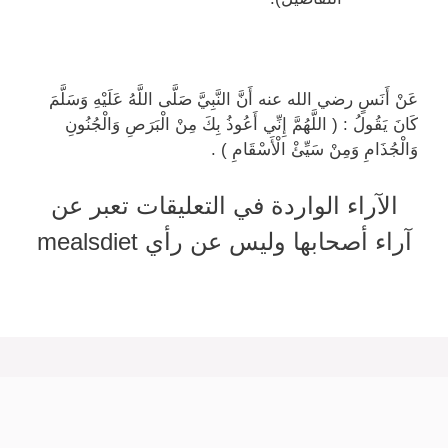
عَنْ أَنَسٍ رضي الله عنه أَنَّ النَّبِيَّ صَلَّى اللَّهُ عَلَيْهِ وَسَلَّمَ
كَانَ يَقُولُ : ( اللَّهُمَّ إِنِّي أَعُوذُ بِكَ مِنْ الْبَرَصِ وَالْجُنُونِ
وَالْجُذَامِ وَمِنْ سَيِّئْ الْأَسْقَامِ ) .
الآراء الواردة في التعليقات تعبر عن
آراء أصحابها وليس عن رأي mealsdiet