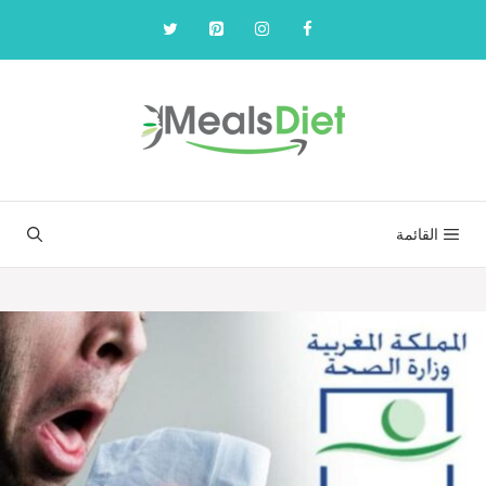
نتقل
لى
لمحتوى
القائمة