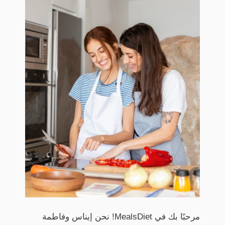
مرحبًا بك في MealsDiet! نحن إيناس وفاطمة