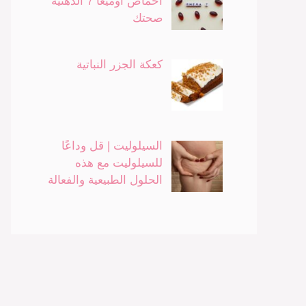
أحماض أوميغا 7 الدهنية
صحتك
كعكة الجزر النباتية
السيلوليت | قل وداعًا
للسيلوليت مع هذه
الحلول الطبيعية والفعالة