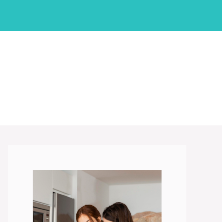
نتقل
لى
لمحتوى